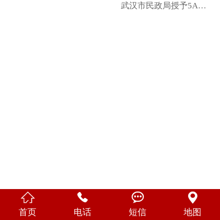
武汉市民政局授予5A级社会组织




首页
电话
短信
地图