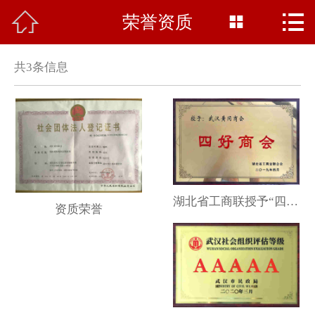



荣誉资质
网站首页

商会概况
共
3
条信息
党建天地
商会新闻
企业文化
网上商城
湖北省工商联授予“四好”商会荣誉称号
资质荣誉
资质荣誉
在线留言
联系我们