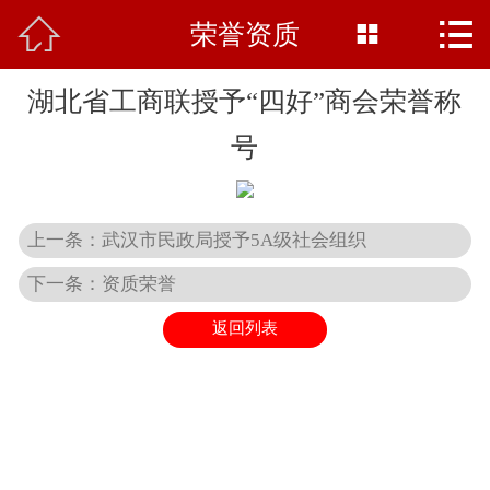



荣誉资质
网站首页

商会概况
湖北省工商联授予“四好”商会荣誉称
党建天地
号
商会新闻
上一条：武汉市民政局授予5A级社会组织
企业文化
下一条：资质荣誉
网上商城
返回列表
资质荣誉
在线留言
联系我们