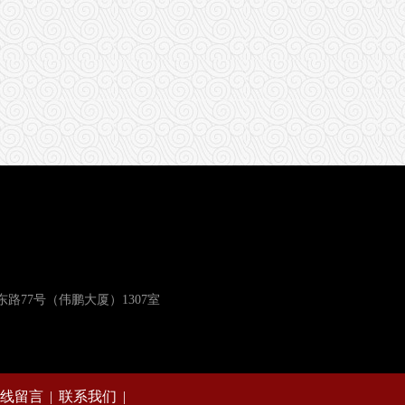
77号（伟鹏大厦）1307室
线留言
|
联系我们
|