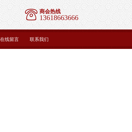
商会热线
13618663666
在线留言
联系我们