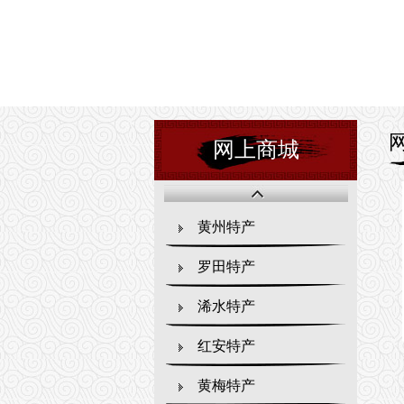
网上商城
黄州特产
罗田特产
浠水特产
红安特产
黄梅特产